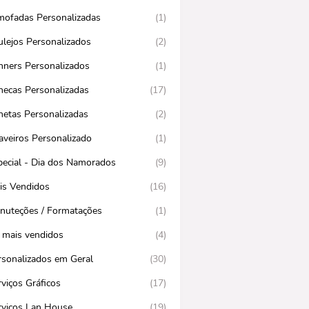
mofadas Personalizadas
(1)
ulejos Personalizados
(2)
nners Personalizados
(1)
necas Personalizadas
(17)
netas Personalizadas
(2)
aveiros Personalizado
(1)
pecial - Dia dos Namorados
(9)
is Vendidos
(16)
nuteções / Formatações
(1)
 mais vendidos
(4)
rsonalizados em Geral
(30)
viços Gráficos
(17)
rviços Lan House
(19)