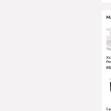
M
Xíc
Per
Pi
R$
Ca