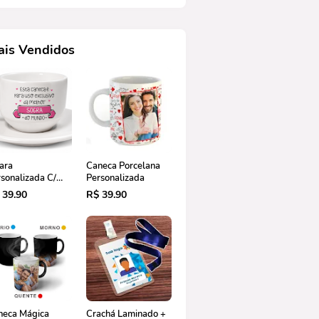
ais Vendidos
ara
Caneca Porcelana
sonalizada C/
Personalizada
res 180ml
 39.90
R$ 39.90
neca Mágica
Crachá Laminado +