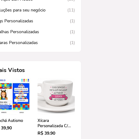
luções para seu negócio
(11)
gs Personalizadas
(1)
alhas Personalizadas
(1)
caras Personalizadas
(1)
is Vistos
achá Autismo
Xícara
Personalizada C/
 39,90
Pires 180ml
R$ 39.90