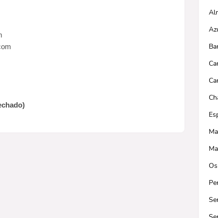
Al
Az
m
Ba
.com
Ca
Ca
Ch
echado)
Es
Ma
Ma
Os
Pe
Ser
Se