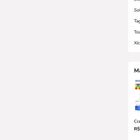
So
Ta
To
Xí
Ma
Cr
R$